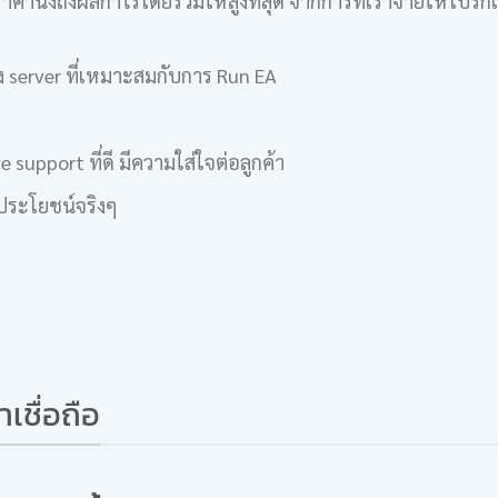
าคำนึงถึงผลกำไรโดยรวมให้สูงที่สุด จากการที่เราจ่ายให้โบรกเ
server ที่เหมาะสมกับการ Run EA
 support ที่ดี มีความใส่ใจต่อลูกค้า
ีประโยชน์จริงๆ
าเชื่อถือ