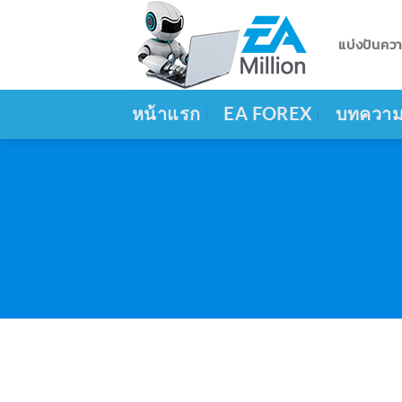
Skip
to
แบ่งปันคว
content
หน้าแรก
EA FOREX
บทควา