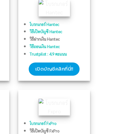
โบรกเกอร์
Hantec
วิธีเปิดบัญชี Hantec
วิธีฝากเงิน Hantec
วิธีถอนเงิน Hantec
Trustpilot : 4.9 คะแนน
เปิดบัญชีคลิกที่นี่!!
โบรกเกอร์ FxPro
วิธีเปิดบัญชี FxPro