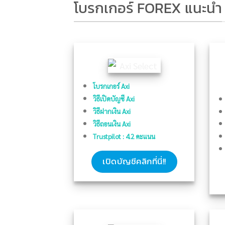
โบรกเกอร์ FOREX แนะนำ
โบรกเกอร์
Axi
วิธีเปิดบัญชี Axi
วิธีฝากเงิน Axi
วิธีถอนเงิน Axi
Trustpilot : 4.2 คะแนน
เปิดบัญชีคลิกที่นี่!!