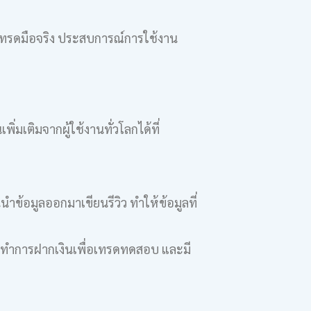
 เทรดมือจริง ประสบการณ์การใช้งาน
พิ่มเติมจากผู้ใช้งานทั่วโลกได้ที่
ำข้อมูลออกมาเขียนรีวิว ทำให้ข้อมูลที่
ีวิวได้ทำการฝากเงินเพื่อเทรดทดสอบ และมี