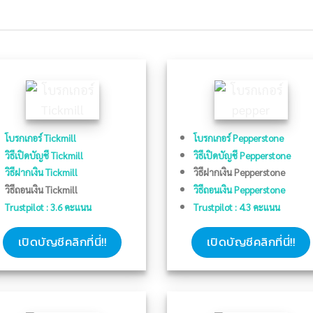
โบรกเกอร์
Tickmill
โบรกเกอร์ Pepperstone
วิธีเปิดบัญชี Tickmill
วิธีเปิดบัญชี Pepperstone
วิธีฝากเงิน Tickmill
วิธีฝากเงิน Pepperstone
วิธีถอนเงิน Tickmill
วิธีถอนเงิน Pepperstone
Trustpilot : 3.6 คะแนน
Trustpilot : 4.3 คะแนน
เปิดบัญชีคลิกที่นี่!!
เปิดบัญชีคลิกที่นี่!!