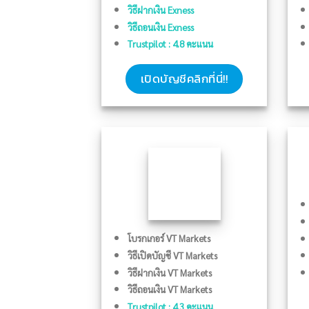
วิธีฝากเงิน Exness
วิธีถอนเงิน Exness
Trustpilot : 4.8 คะแนน
เปิดบัญชีคลิกที่นี่!!
โบรกเกอร์
VT Markets
วิธีเปิดบัญชี VT Markets
วิธีฝากเงิน VT Markets
วิธีถอนเงิน VT Markets
Trustpilot : 4.3 คะแนน