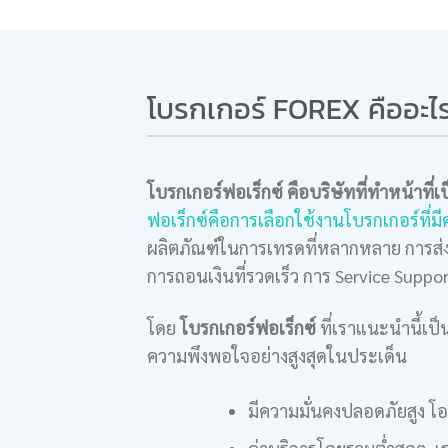
โบรกเกอร์ FOREX คืออะไ
โบรกเกอร์ฟอเร็กซ์
คือบริษัทที่ทำหน้าที่
ฟอเร็กซ์คือการเลือกใช้งานโบรกเกอร์ที่ม
ผลิตภัณฑ์ในการเทรดที่หลากหลาย การส่งค
การถอนเงินที่รวดเร็ว การ Service Suppo
โดย
โบรกเกอร์ฟอเร็กซ์
ที่เราแนะนำนี้เป
ความพึงพอใจอย่างสูงสุดในประเด็น
มีความมั่นคงปลอดภัยสูง โ