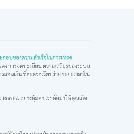
ประกอบของความสำเร็จในการเทรด
นคง การจดทะเบียน ความเสถียรของระบบ
ารถอนเงิน ที่สะดวกเรียบง่าย ระยะเวลาใน
ร Run EA อย่างคุ้มค่า เราคัดมาให้คุณเกิด