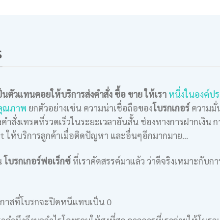
ร
เป็นตัวแทนคอยให้บริการส่งคำสั่ง ซื้อ ขาย ให้เรา
หนึ่งในองค์
ีคุณภาพ
ยกตัวอย่างเช่น ความน่าเชื่อถือของ
โบรกเกอร์
ความมั่
ำสั่งเทรดที่รวดเร็วในระยะเวลาอันสั้น ช่องทางการฝากเงิน ก
rt ให้บริการลูกค้าเมื่อติดปัญหา และอื่นๆอีกมากมาย…
็น
โบรกเกอร์ฟอเร็กซ์
ที่เราคัดสรรค์มาแล้ว ว่าดีจริงเหมาะกับกา
อกาสที่โบรกจะปิดหนีแทบเป็น 0