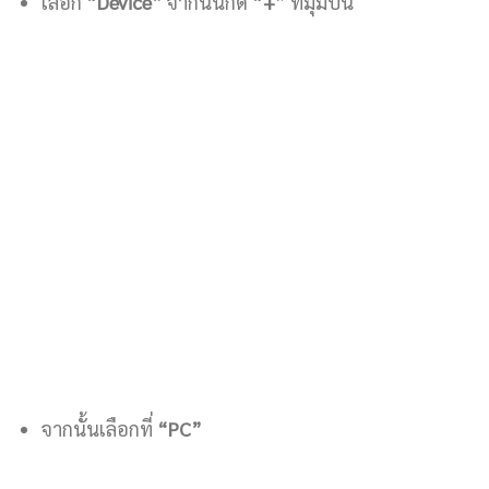
เลือก “
Device”
จากนั้นกด “
+
” ที่มุมบน
จากนั้นเลือกที่
“PC”