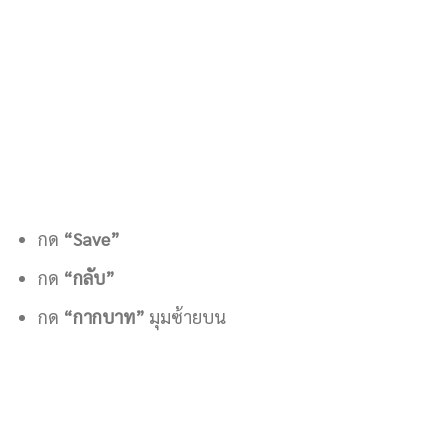
กด
“Save”
กด
“กลับ”
กด
“กากบาท”
มุมซ้ายบน