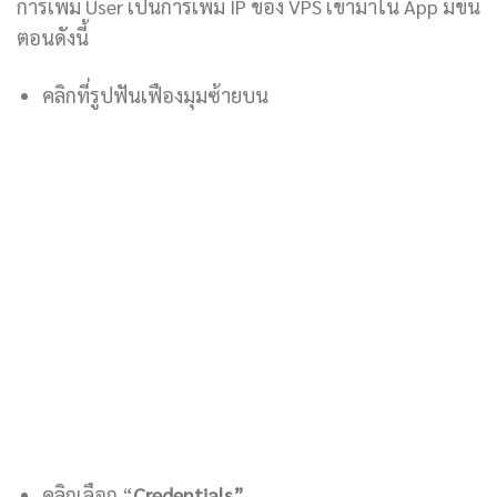
การเพิ่ม User เป็นการเพิ่ม IP ของ VPS เข้ามาใน App มีขั้น
ตอนดังนี้
คลิกที่รูปฟันเฟืองมุมซ้ายบน
คลิกเลือก “
Credentials”